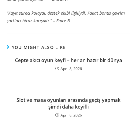
“Kayıt süreci kolaydı, destek ekibi ilgiliydi. Fakat bonus çevrim
şartları biraz karışıktı.” – Emre B.
YOU MIGHT ALSO LIKE
Cepte akıcı oyun keyfi – her an hazır bir dünya
April 8, 2026
Slot ve masa oyunları arasında geçiş yapmak
şimdi daha keyifli
April 8, 2026