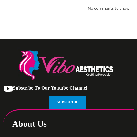
No comments to show.
Subscribe To Our Youtube Channel
SUBSCRIBE
About Us