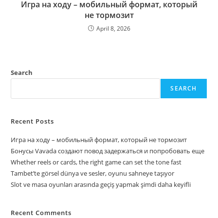
Игра на ходу – мобильный формат, который
не тормозит
April 8, 2026
Search
SEARCH
Recent Posts
Игра на ходу – мобильный формат, который не тормозит
Бонусы Vavada создают повод задержаться и попробовать еще
Whether reels or cards, the right game can set the tone fast
Tambet’te görsel dünya ve sesler, oyunu sahneye taşıyor
Slot ve masa oyunları arasında geçiş yapmak şimdi daha keyifli
Recent Comments