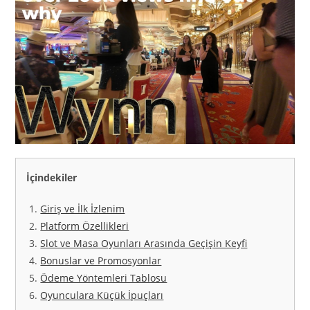
İçindekiler
Giriş ve İlk İzlenim
Platform Özellikleri
Slot ve Masa Oyunları Arasında Geçişin Keyfi
Bonuslar ve Promosyonlar
Ödeme Yöntemleri Tablosu
Oyunculara Küçük İpuçları