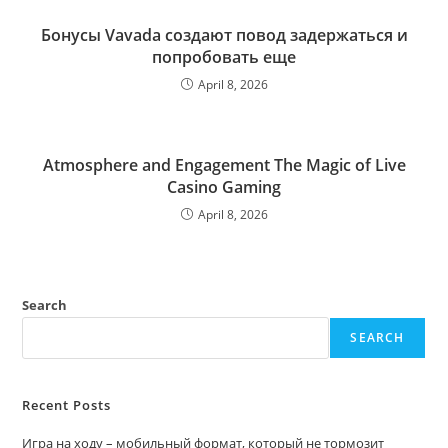
Бонусы Vavada создают повод задержаться и
попробовать еще
April 8, 2026
Atmosphere and Engagement The Magic of Live
Casino Gaming
April 8, 2026
Search
SEARCH
Recent Posts
Игра на ходу – мобильный формат, который не тормозит