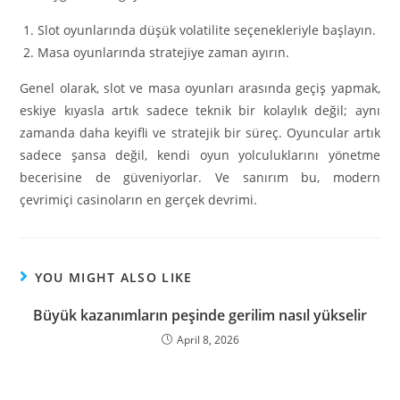
Slot oyunlarında düşük volatilite seçenekleriyle başlayın.
Masa oyunlarında stratejiye zaman ayırın.
Genel olarak, slot ve masa oyunları arasında geçiş yapmak,
eskiye kıyasla artık sadece teknik bir kolaylık değil; aynı
zamanda daha keyifli ve stratejik bir süreç. Oyuncular artık
sadece şansa değil, kendi oyun yolculuklarını yönetme
becerisine de güveniyorlar. Ve sanırım bu, modern
çevrimiçi casinoların en gerçek devrimi.
YOU MIGHT ALSO LIKE
Büyük kazanımların peşinde gerilim nasıl yükselir
April 8, 2026