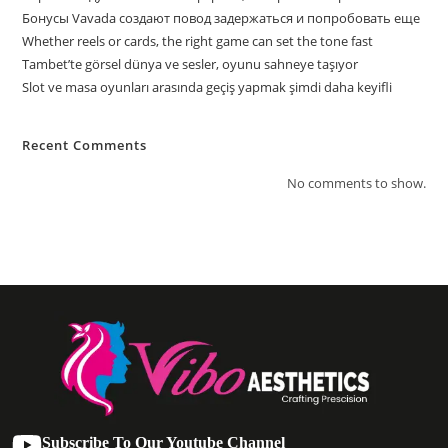
Бонусы Vavada создают повод задержаться и попробовать еще
Whether reels or cards, the right game can set the tone fast
Tambet’te görsel dünya ve sesler, oyunu sahneye taşıyor
Slot ve masa oyunları arasında geçiş yapmak şimdi daha keyifli
Recent Comments
No comments to show.
Subscribe To Our Youtube Channel