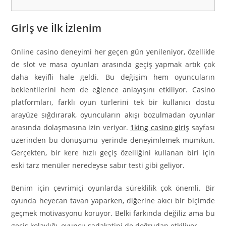
Giriş ve İlk İzlenim
Online casino deneyimi her geçen gün yenileniyor, özellikle
de slot ve masa oyunları arasında geçiş yapmak artık çok
daha keyifli hale geldi. Bu değişim hem oyuncuların
beklentilerini hem de eğlence anlayışını etkiliyor. Casino
platformları, farklı oyun türlerini tek bir kullanıcı dostu
arayüze sığdırarak, oyuncuların akışı bozulmadan oyunlar
arasında dolaşmasına izin veriyor.
1king casino giriş
sayfası
üzerinden bu dönüşümü yerinde deneyimlemek mümkün.
Gerçekten, bir kere hızlı geçiş özelliğini kullanan biri için
eski tarz menüler neredeyse sabır testi gibi geliyor.
Benim için çevrimiçi oyunlarda süreklilik çok önemli. Bir
oyunda heyecan tavan yaparken, diğerine akıcı bir biçimde
geçmek motivasyonu koruyor. Belki farkında değiliz ama bu
geçiş kolaylığı, oyuncu sadakatini de doğrudan etkiliyor.