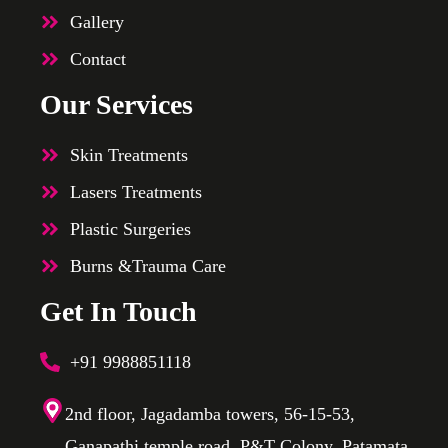
Gallery
Contact
Our Services
Skin Treatments
Lasers Treatments
Plastic Surgeries
Burns &Trauma Care
Get In Touch
+91 9988851118
2nd floor, Jagadamba towers, 56-15-53,
Ganapathi temple road, P&T Colony, Patamata,