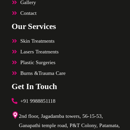
Gallery
Contact
Our Services
Skin Treatments
Lasers Treatments
Plastic Surgeries
Burns &Trauma Care
Get In Touch
+91 9988851118
2nd floor, Jagadamba towers, 56-15-53,
Ganapathi temple road, P&T Colony, Patamata,