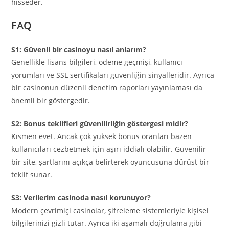
hisseder.
FAQ
S1: Güvenli bir casinoyu nasıl anlarım?
Genellikle lisans bilgileri, ödeme geçmişi, kullanıcı
yorumları ve SSL sertifikaları güvenliğin sinyalleridir. Ayrıca
bir casinonun düzenli denetim raporları yayınlaması da
önemli bir göstergedir.
S2: Bonus teklifleri güvenilirliğin göstergesi midir?
Kısmen evet. Ancak çok yüksek bonus oranları bazen
kullanıcıları cezbetmek için aşırı iddialı olabilir. Güvenilir
bir site, şartlarını açıkça belirterek oyuncusuna dürüst bir
teklif sunar.
S3: Verilerim casinoda nasıl korunuyor?
Modern çevrimiçi casinolar, şifreleme sistemleriyle kişisel
bilgilerinizi gizli tutar. Ayrıca iki aşamalı doğrulama gibi