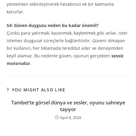
yöntemleri etkinleştirerek hesabınızı ek bir katmanla
korurlar.
S4: Güven duygusu neden bu kadar önemli?
Çünkü para yatırmak, kazanmak, kaybetmek gibi anlar, ister
istemez duygusal süreçlerle bağlantılıdır. Güveni olmayan
bir kullanıcı, her tıklamada tereddüt eder ve deneyimden
keyif alamaz. Bu nedenle güven, oyunun gerçekten
sessiz
motorudur
.
YOU MIGHT ALSO LIKE
Tambet’te görsel dünya ve sesler, oyunu sahneye
taşıyor
April 8, 2026