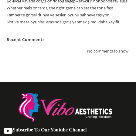
Бонусы Vavada создают повод задержаться и попробовать еще
Whether reels or cards, the right game can set the tone fast
Tambet’te görsel dünya ve sesler, oyunu sahneye taşıyor
Slot ve masa oyunları arasında geçiş yapmak şimdi daha keyifli
Recent Comments
No comments to show.
Subscribe To Our Youtube Channel