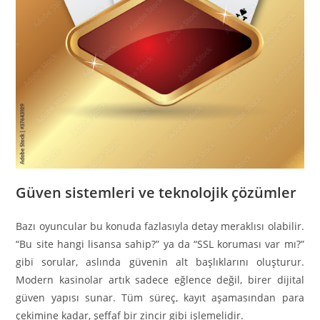
Güven sistemleri ve teknolojik çözümler
Bazı oyuncular bu konuda fazlasıyla detay meraklısı olabilir.
“Bu site hangi lisansa sahip?” ya da “SSL koruması var mı?”
gibi sorular, aslında güvenin alt başlıklarını oluşturur.
Modern kasinolar artık sadece eğlence değil, birer dijital
güven yapısı sunar. Tüm süreç, kayıt aşamasından para
çekimine kadar, şeffaf bir zincir gibi işlemelidir.