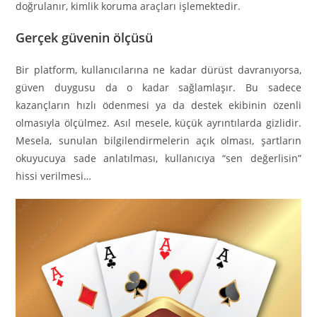
doğrulanır, kimlik koruma araçları işlemektedir.
Gerçek güvenin ölçüsü
Bir platform, kullanıcılarına ne kadar dürüst davranıyorsa,
güven duygusu da o kadar sağlamlaşır. Bu sadece
kazançların hızlı ödenmesi ya da destek ekibinin özenli
olmasıyla ölçülmez. Asıl mesele, küçük ayrıntılarda gizlidir.
Mesela, sunulan bilgilendirmelerin açık olması, şartların
okuyucuya sade anlatılması, kullanıcıya “sen değerlisin”
hissi verilmesi…