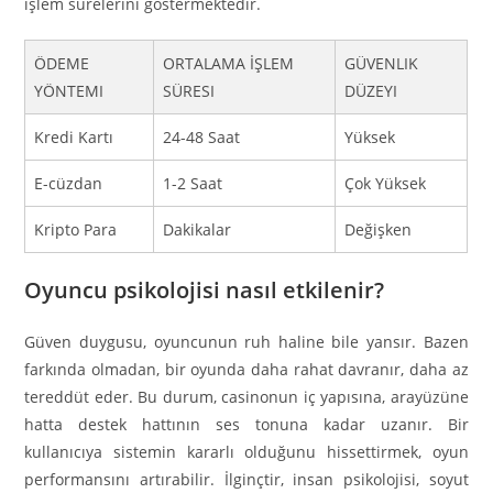
işlem sürelerini göstermektedir.
ÖDEME
ORTALAMA İŞLEM
GÜVENLIK
YÖNTEMI
SÜRESI
DÜZEYI
Kredi Kartı
24-48 Saat
Yüksek
E-cüzdan
1-2 Saat
Çok Yüksek
Kripto Para
Dakikalar
Değişken
Oyuncu psikolojisi nasıl etkilenir?
Güven duygusu, oyuncunun ruh haline bile yansır. Bazen
farkında olmadan, bir oyunda daha rahat davranır, daha az
tereddüt eder. Bu durum, casinonun iç yapısına, arayüzüne
hatta destek hattının ses tonuna kadar uzanır. Bir
kullanıcıya sistemin kararlı olduğunu hissettirmek, oyun
performansını artırabilir. İlginçtir, insan psikolojisi, soyut