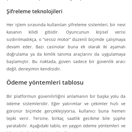
Şifreleme teknolojileri
Her işlem sırasında kullanılan şifreleme sistemleri, bir nevi
kasanın kilidi gibidir. Oyuncunun kişisel verisi
sızdırılmadıkça, o “sessiz motor” düzenli biçimde çalışmaya
devam eder. Bazı casinolar buna ek olarak iki aşamalı
doğrulama ya da kimlik tanıma araçlarını da uygulamaya
başlamıştır. Bu noktada, güven sadece bir güvenlik aracı
değil, deneyimin kendisidir.
Ödeme yöntemleri tablosu
Bir platformun güvenilirliğini anlamanın bir başka yolu da
ödeme sistemleridir. Eğer yatırımlar ve çekimler hızlı ve
görünür biçimde gerçekleşiyorsa, kullanıcı buna hemen
tepki verir. Tersine, birkaç saatlik gecikme bile şüphe
yaratabilir. Aşağıdaki tablo, en yaygın ödeme yöntemleri ve