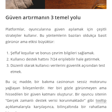
Güven artırmanın 3 temel yolu
Platformlar, oyuncularına güven aşılamak için çeşitli
stratejiler kullanır. Bu yöntemlerin bazıları oldukça basit
görünür ama etkisi büyüktür:
Şeffaf koşullar ve bonus çevrim bilgileri sağlamak.
Kullanıcı destek hattını 7/24 erişilebilir hale getirmek.
Düzenli olarak kullanıcı verilerini güvenlik açısından test
etmek.
Bu üç madde, bir bakıma casinonun sessiz motorunu
yağlayan bileşenlerdir. Her biri gözle görünmeyen ama
hissedilen bir güven katmanı oluşturur. Bir oyuncu sitenin
“Gerçek zamanlı destek verisi korunmaktadır” gibi
tooltip
açıklamalarıyla karşılaşınca, bilinçaltında bir rahatlama